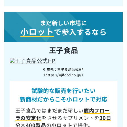
まだ新しい市場に
小ロット
で参入するなら
王子食品
引用元：王子食品公式HP
（https://ojifood.co.jp/）
試験的な販売を行いたい
新商材だからこそ
小ロットで対応
王子食品ではまだまだ珍しい
膣内フロー
ラの安定化
をさせるサプリメントを
30日
分×400製品
の
小ロット
で提供。