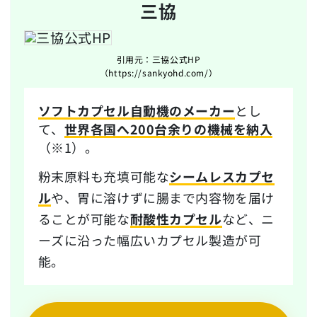
三協
引用元：三協公式HP
（https://sankyohd.com/）
ソフトカプセル自動機のメーカー
とし
て、
世界各国へ200台余りの機械を納入
（※1）。
粉末原料も充填可能な
シームレスカプセ
ル
や、胃に溶けずに腸まで内容物を届け
ることが可能な
耐酸性カプセル
など、ニ
ーズに沿った幅広いカプセル製造が可
能。