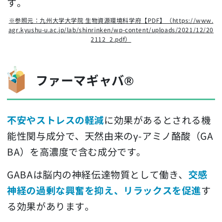
す。
※参照元：九州大学大学院 生物資源環境科学府【PDF】（https://www.
agr.kyushu-u.ac.jp/lab/shinrinken/wp-content/uploads/2021/12/20
2112_2.pdf）
ファーマギャバ®
不安やストレスの軽減
に効果があるとされる機
能性関与成分で、天然由来のγ-アミノ酪酸（GA
BA）を高濃度で含む成分です。
GABAは脳内の神経伝達物質として働き、
交感
神経の過剰な興奮を抑え、リラックスを促進
す
る効果があります。