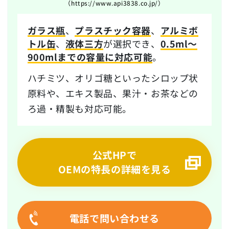
（https://www.api3838.co.jp/）
ガラス瓶
、
プラスチック容器
、
アルミボ
トル缶
、
液体三方
が選択でき、
0.5ml～
900mlまでの容量に対応可能
。
ハチミツ、オリゴ糖といったシロップ状
原料や、エキス製品、果汁・お茶などの
ろ過・精製も対応可能。
公式HPで
OEMの特長の詳細を見る
電話で問い合わせる