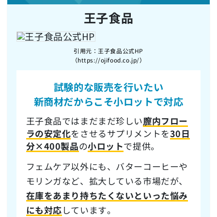
王子食品
引用元：王子食品公式HP
（https://ojifood.co.jp/）
試験的な販売を行いたい
新商材だからこそ
小ロットで対応
王子食品ではまだまだ珍しい
膣内フロー
ラの安定化
をさせるサプリメントを
30日
分×400製品
の
小ロット
で提供。
フェムケア以外にも、バターコーヒーや
モリンガなど、拡大している市場だが、
在庫をあまり持ちたくないといった悩み
にも対応
しています。