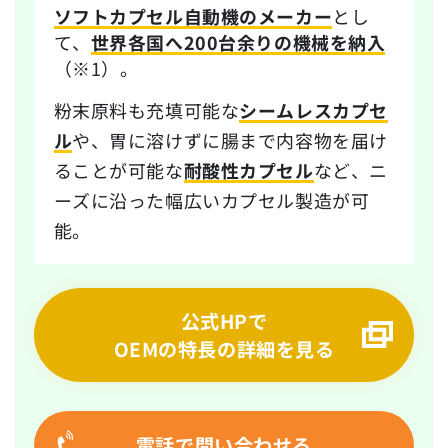
ソフトカプセル自動機のメーカー
とし
て、
世界各国へ200台余りの機械を納入
（※1）。
粉末原料も充填可能な
シームレスカプセ
ル
や、胃に溶けずに腸まで内容物を届け
ることが可能な
耐酸性カプセル
など、ニ
ーズに沿った幅広いカプセル製造が可
能。
公式HPで
OEMの特長の詳細を見る
電話で問い合わせる