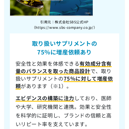
引用元：株式会社SBS公式HP
（https://www.sbs-company.co.jp/）
取り扱いサプリメントの
75％に増産依頼
あり
安全性と効果を体感できる
有効成分含有
量のバランスを取った商品設計
で、取り
扱いサプリメントの
75％に対して増産依
頼
があります（※1）。
エビデンスの構築に注力
しており、医師
や大学、研究機関と連携。効果と安全性
を科学的に証明し、ブランドの信頼と高
いリピート率を支えています。