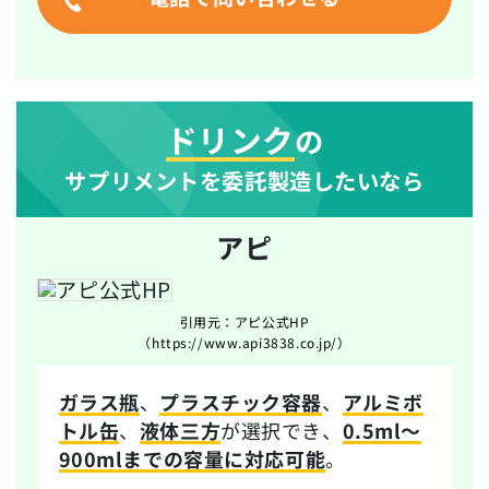
ドリンク
の
サプリメントを委託製造したいなら
アピ
引用元：アピ公式HP
（https://www.api3838.co.jp/）
ガラス瓶
、
プラスチック容器
、
アルミボ
トル缶
、
液体三方
が選択でき、
0.5ml～
900mlまでの容量に対応可能
。