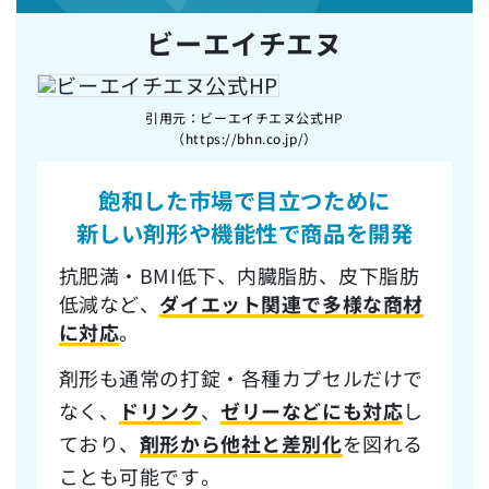
ビーエイチエヌ
引用元：ビーエイチエヌ公式HP
（https://bhn.co.jp/）
飽和した市場で目立つ
ために
新しい剤形や機能性で商品を開発
抗肥満・BMI低下、内臓脂肪、皮下脂肪
低減など、
ダイエット関連で多様な商材
に対応
。
剤形も通常の打錠・各種カプセルだけで
なく、
ドリンク
、
ゼリーなどにも対応
し
ており、
剤形から他社と差別化
を図れる
ことも可能です。