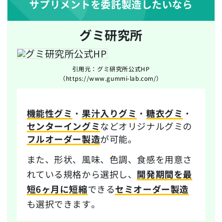
サプリメントを委託製造したいなら
グミ研究所
引用元：グミ研究所公式HP
（https://www.gummi-lab.com/）
機能性グミ
・
果汁入りグミ
・
糖衣グミ
・
センターイングミ
などオリジナルグミの
フルオーダー製造
が可能。
また、形状、風味、色調、食感を用意さ
れている規格から選択し、
開発期間を最
短6ヶ月に短縮
できる
セミオーダー製造
も選択できます。