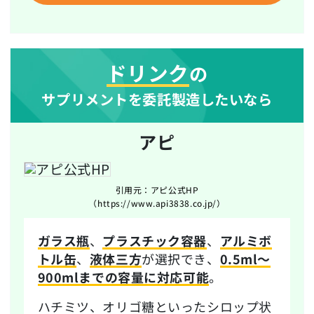
ドリンク
の
サプリメントを委託製造したいなら
アピ
引用元：アピ公式HP
（https://www.api3838.co.jp/）
ガラス瓶
、
プラスチック容器
、
アルミボ
トル缶
、
液体三方
が選択でき、
0.5ml～
900mlまでの容量に対応可能
。
ハチミツ、オリゴ糖といったシロップ状