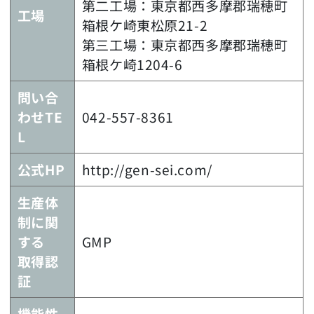
第二工場：東京都西多摩郡瑞穂町
工場
箱根ケ崎東松原21-2
第三工場：東京都西多摩郡瑞穂町
箱根ケ崎1204-6
問い合
わせTE
042-557-8361
L
公式HP
http://gen-sei.com/
生産体
制に関
する
GMP
取得認
証