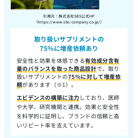
引用元：株式会社SBS公式HP
（https://www.sbs-company.co.jp/）
取り扱いサプリメントの
75％に増産依頼
あり
安全性と効果を体感できる
有効成分含有
量のバランスを取った商品設計
で、取り
扱いサプリメントの
75％に対して増産依
頼
があります（※1）。
エビデンスの構築に注力
しており、医師
や大学、研究機関と連携。効果と安全性
を科学的に証明し、ブランドの信頼と高
いリピート率を支えています。