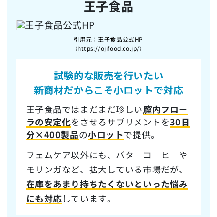
王子食品
引用元：王子食品公式HP
（https://ojifood.co.jp/）
試験的な販売を行いたい
新商材だからこそ
小ロットで対応
王子食品ではまだまだ珍しい
膣内フロー
ラの安定化
をさせるサプリメントを
30日
分×400製品
の
小ロット
で提供。
フェムケア以外にも、バターコーヒーや
モリンガなど、拡大している市場だが、
在庫をあまり持ちたくないといった悩み
にも対応
しています。