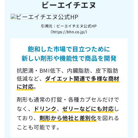
ビーエイチエヌ
引用元：ビーエイチエヌ公式HP
（https://bhn.co.jp/）
飽和した市場で目立つ
ために
新しい剤形や機能性で商品を開発
抗肥満・BMI低下、内臓脂肪、皮下脂肪
低減など、
ダイエット関連で多様な商材
に対応
。
剤形も通常の打錠・各種カプセルだけで
なく、
ドリンク
、
ゼリーなどにも対応
し
ており、
剤形から他社と差別化
を図れる
ことも可能です。