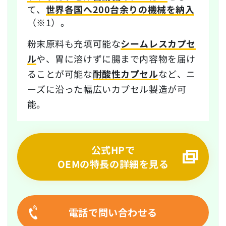
て、
世界各国へ200台余りの機械を納入
（※1）。
粉末原料も充填可能な
シームレスカプセ
ル
や、胃に溶けずに腸まで内容物を届け
ることが可能な
耐酸性カプセル
など、ニ
ーズに沿った幅広いカプセル製造が可
能。
公式HPで
OEMの特長の詳細を見る
電話で問い合わせる