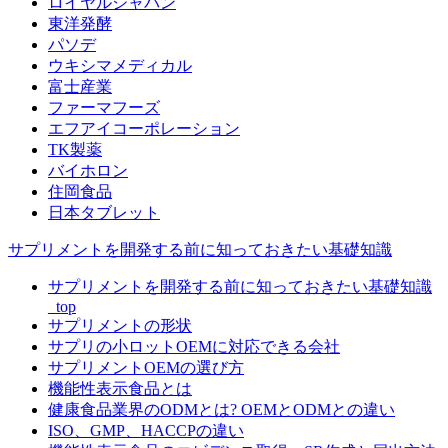
ロイヤルジャパン
東洋発酵
パソデ
ウキシマメディカル
富士産業
ファーマフーズ
エフアイコーポレーション
TK製薬
バイホロン
住岡食品
日本タブレット
サプリメントを開発する前に知っておきたい基礎知識
サプリメントを開発する前に知っておきたい基礎知識
_top
サプリメントの形状
サプリの小ロットOEMに対応できる会社
サプリメントOEMの選び方
機能性表示食品とは
健康食品業界のODMとは? OEMとODMとの違い
ISO、GMP、HACCPの違い