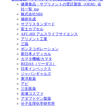
健康食品・サプリメントの受託製造（OEM）会
社一覧_top
株式会社SBS
備前化成
サプリスタンダード
富士カプセル
AFC-HD アムスライフサイエンス
アリメント工業
三協
ボンヌコポレーション
新日本メディカル
カマタ機械/カマタ
REDAS（リーダス）
日本インペックス
ジャパンギャルズ
東洋新薬
アピ
三生医薬
岩瀬コスファ
アダプトゲン製薬
分子生理化学研究所