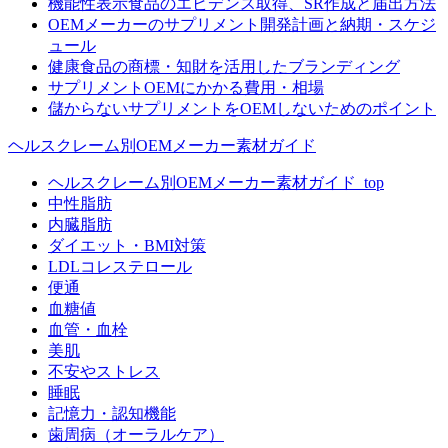
機能性表示食品のエビデンス取得、SR作成と届出方法
OEMメーカーのサプリメント開発計画と納期・スケジ
ュール
健康食品の商標・知財を活用したブランディング
サプリメントOEMにかかる費用・相場
儲からないサプリメントをOEMしないためのポイント
ヘルスクレーム別OEMメーカー素材ガイド
ヘルスクレーム別OEMメーカー素材ガイド_top
中性脂肪
内臓脂肪
ダイエット・BMI対策
LDLコレステロール
便通
血糖値
血管・血栓
美肌
不安やストレス
睡眠
記憶力・認知機能
歯周病（オーラルケア）