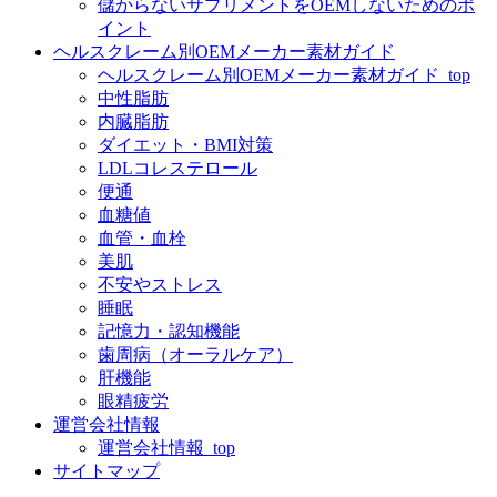
儲からないサプリメントをOEMしないためのポ
イント
ヘルスクレーム別OEMメーカー素材ガイド
ヘルスクレーム別OEMメーカー素材ガイド_top
中性脂肪
内臓脂肪
ダイエット・BMI対策
LDLコレステロール
便通
血糖値
血管・血栓
美肌
不安やストレス
睡眠
記憶力・認知機能
歯周病（オーラルケア）
肝機能
眼精疲労
運営会社情報
運営会社情報_top
サイトマップ