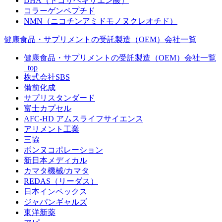
DHA（ドコサヘキサエン酸）
コラーゲンペプチド
NMN（ニコチンアミドモノヌクレオチド）
健康食品・サプリメントの受託製造（OEM）会社一覧
健康食品・サプリメントの受託製造（OEM）会社一覧
_top
株式会社SBS
備前化成
サプリスタンダード
富士カプセル
AFC-HD アムスライフサイエンス
アリメント工業
三協
ボンヌコポレーション
新日本メディカル
カマタ機械/カマタ
REDAS（リーダス）
日本インペックス
ジャパンギャルズ
東洋新薬