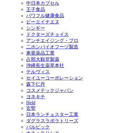
中日本カプセル
王子食品
パワフル健康食品
ビーエイチエヌ
シンギー
ドクターズチョイス
アンチエイジング・プロ
二ホンバイオフーヅ製造
東亜薬品工業
占部大観堂製薬
沖縄長生薬草本社
テルヴィス
セイユーコーポレーション
森下仁丹
コスメテックジャパン
ヨネキチ
Held
玄聖
日本ランチェスター工業
ダグラスラボラトリーズ
パルビック