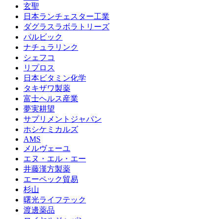
玄聖
日本ランチェスター工業
ダグラスラボラトリーズ
パルビック
ナチュラリンク
シェフコ
リプロス
日本ビタミン化学
タキザワ製薬
富士ヘルス産業
夢実耕望
サプリメントジャパン
ホシケミカルズ
AMS
メルヴェーユ
エヌ・エル・エー
井藤漢方製薬
エーペック貿易
杉山
曙光ライフテック
渡邊薬品