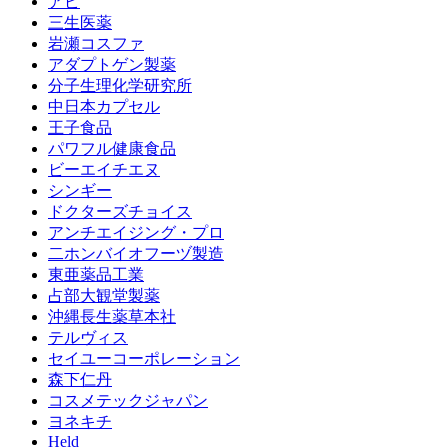
アピ
三生医薬
岩瀬コスファ
アダプトゲン製薬
分子生理化学研究所
中日本カプセル
王子食品
パワフル健康食品
ビーエイチエヌ
シンギー
ドクターズチョイス
アンチエイジング・プロ
二ホンバイオフーヅ製造
東亜薬品工業
占部大観堂製薬
沖縄長生薬草本社
テルヴィス
セイユーコーポレーション
森下仁丹
コスメテックジャパン
ヨネキチ
Held