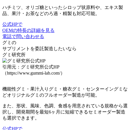
ハチミツ、オリゴ糖といったシロップ状原料や、エキス製
品、果汁・お茶などのろ過・精製も対応可能。
公式HPで
OEMの特長の詳細を見る
電話で問い合わせる
グミ
の
サプリメントを委託製造したいなら
グミ研究所
引用元：グミ研究所公式HP
（https://www.gummi-lab.com/）
機能性グミ
・
果汁入りグミ
・
糖衣グミ
・
センターイングミ
な
どオリジナルグミの
フルオーダー製造
が可能。
また、形状、風味、色調、食感を用意されている規格から選
択し、
開発期間を最短6ヶ月に短縮
できる
セミオーダー製造
も選択できます。
公式HPで