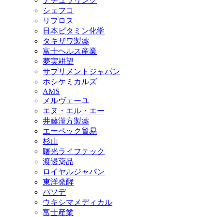
ナチュラリンク
シェフコ
リプロス
日本ビタミン化学
タキザワ製薬
富士ヘルス産業
夢実耕望
サプリメントジャパン
ホシケミカルズ
AMS
メルヴェーユ
エヌ・エル・エー
井藤漢方製薬
エーペック貿易
杉山
曙光ライフテック
渡邊薬品
ロイヤルジャパン
東洋発酵
パソデ
ウキシマメディカル
富士産業