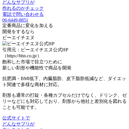
どんなサプリが
作れるのかチェック
電話で問い合わせる
06-6449-8851
定番商品に変化を加える
開発をするなら
ビーエイチエヌ
引用元：ビーエイチエヌ公式HP
（https://bhn.co.jp/）
飽和した市場で目立つ
ために
新しい剤形や機能性で商品を開発
抗肥満・BMI低下、内臓脂肪、皮下脂肪低減など、
ダイエッ
ト関連で多様な商材に対応
。
剤形も通常の打錠・各種カプセルだけでなく、
ドリンク
、
ゼ
リーなどにも対応
しており、
剤形から他社と差別化
を図れる
ことも可能です。
公式サイトで
どんなサプリが