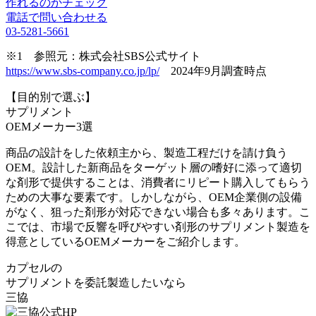
作れるのかチェック
電話で問い合わせる
03-5281-5661
※1 参照元：株式会社SBS公式サイト
https://www.sbs-company.co.jp/lp/
2024年9月調査時点
【目的別で選ぶ】
サプリメント
OEM
メーカー3選
商品の設計をした依頼主から、製造工程だけを請け負う
OEM。設計した新商品をターゲット層の嗜好に添って適切
な剤形で提供することは、消費者にリピート購入してもらう
ための大事な要素です。しかしながら、OEM企業側の設備
がなく、狙った剤形が対応できない場合も多々あります。こ
こでは、
市場で反響を呼びやすい剤形のサプリメント製造を
得意としているOEMメーカー
をご紹介します。
カプセル
の
サプリメントを委託製造したいなら
三協