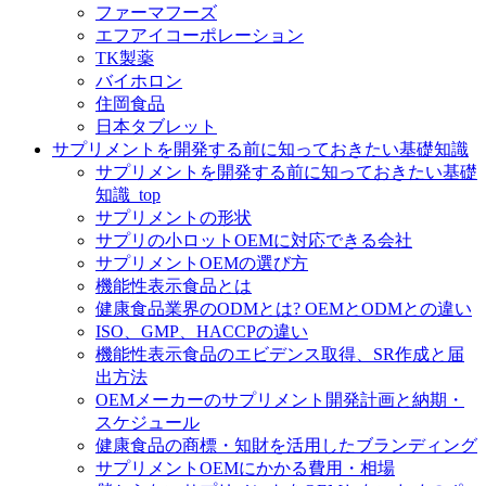
ファーマフーズ
エフアイコーポレーション
TK製薬
バイホロン
住岡食品
日本タブレット
サプリメントを開発する前に知っておきたい基礎知識
サプリメントを開発する前に知っておきたい基礎
知識_top
サプリメントの形状
サプリの小ロットOEMに対応できる会社
サプリメントOEMの選び方
機能性表示食品とは
健康食品業界のODMとは? OEMとODMとの違い
ISO、GMP、HACCPの違い
機能性表示食品のエビデンス取得、SR作成と届
出方法
OEMメーカーのサプリメント開発計画と納期・
スケジュール
健康食品の商標・知財を活用したブランディング
サプリメントOEMにかかる費用・相場