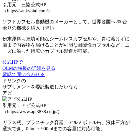
引用元：三協公式HP
（https://sankyohd.com/）
ソフトカプセル自動機のメーカー
として、
世界各国へ200台
余りの機械を納入
（※1）。
粉末原料も充填可能な
シームレスカプセル
や、胃に溶けずに
腸まで内容物を届けることが可能な
耐酸性カプセル
など、ニ
ーズに沿った幅広いカプセル製造が可能。
公式HPで
OEMの特長の詳細を見る
電話で問い合わせる
ドリンク
の
サプリメントを委託製造したいなら
アピ
引用元：アピ公式HP
（https://www.api3838.co.jp/）
ガラス瓶
、
プラスチック容器
、
アルミボトル缶
、
液体三方
が
選択でき、
0.5ml～900mlまでの容量に対応可能
。