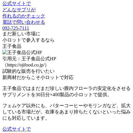
公式サイトで
どんなサプリが
作れるのかチェック
電話で問い合わせる
092-725-7111
まだ新しい市場に
小ロット
で参入するなら
王子食品
引用元：王子食品公式HP
（https://ojifood.co.jp/）
試験的な販売を行いたい
新商材だからこそ
小ロットで対応
王子食品ではまだまだ珍しい
膣内フローラの安定化
をさせる
サプリメントを
30日分×400製品
の
小ロット
で提供。
フェムケア以外にも、バターコーヒーやモリンガなど、拡大
している市場だが、
在庫をあまり持ちたくないといった悩み
にも対応
しています。
公式サイトで