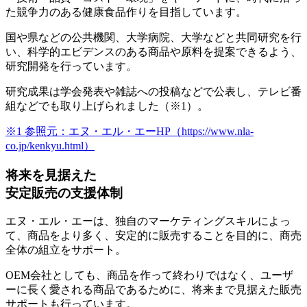
た競争力のある健康食品作りを目指しています。
国や県などの公共機関、大学病院、大学などと共同研究を行
い、科学的エビデンスのある商品や原料を提案できるよう、
研究開発
を行っています。
研究成果は
学会発表や雑誌への投稿などで公表し、テレビ番
組などでも取り上げられました
（※1）。
※1 参照元：エヌ・エル・エーHP（https://www.nla-
co.jp/kenkyu.html）
将来を見据えた
安定販売の支援体制
エヌ・エル・エーは、
独自のマーケティングスキルによっ
て、商品をより多く、安定的に販売することを目的に、商売
全体の組立をサポート
。
OEM会社としても、商品を作って終わりではなく、
ユーザ
ーに長く愛される商品であるために、将来まで見据えた販売
サポート
も行っています。