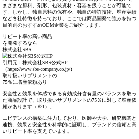
まざまな原料、剤形、包装資材・容器を扱うことが可能で
す。しかし、独自原料の保有や、独自の特許技術、増産実績
など各社特徴を持っており、ここでは
商品開発で強みを持つ
目的別のおすすめODM企業
をご紹介します。
リピート率の高い商品
を開発するなら
株式会社SBS
引用元：株式会社SBS公式HP
（https://www.sbs-company.co.jp/）
取り扱いサプリメントの
75％に増産依頼
あり
安全性と効果を体感できる
有効成分含有量のバランスを取っ
た商品設計
で、取り扱いサプリメントの
75％に対して増産依
頼
があります（※1）。
エビデンスの構築に注力
しており、医師や大学、研究機関と
連携。効果と安全性を科学的に証明し、ブランドの信頼と高
いリピート率を支えています。