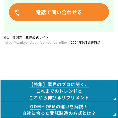
電話で問い合わせる
※1 参照元：三協公式サイト
https://sankyohd.com/companyprofile/
2024年9月調査時点
【特集】業界のプロに聞く、
これまでのトレンドと
関連ページ
これから伸びるサプリメント
ODM
・
OEM
の違いを解説！
売れる健康食品・サプリメントのOD
自社に合った受託製造の方式とは？
M・OEMガイド｜サプライズ-supprise