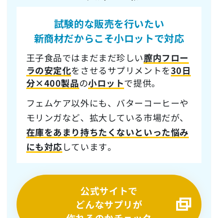
試験的な販売を行いたい
新商材だからこそ
小ロットで対応
王子食品ではまだまだ珍しい
膣内フロー
ラの安定化
をさせるサプリメントを
30日
分×400製品
の
小ロット
で提供。
フェムケア以外にも、バターコーヒーや
モリンガなど、拡大している市場だが、
在庫をあまり持ちたくないといった悩み
にも対応
しています。
公式サイトで
どんなサプリが