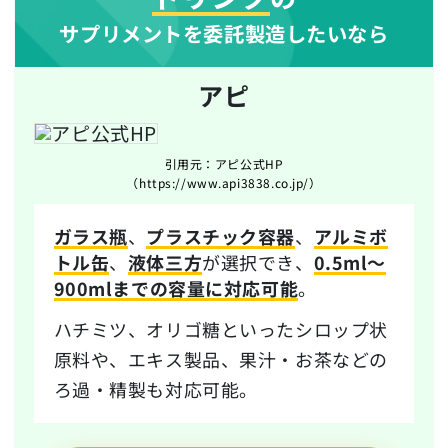
サプリメントを委託製造したいなら
アピ
引用元：アピ公式HP
（https://www.api3838.co.jp/）
ガラス瓶
、
プラスチック容器
、
アルミボ
トル缶
、
液体三方
が選択でき、
0.5ml～
900mlまでの容量に対応可能
。
ハチミツ、オリゴ糖といったシロップ状
原料や、エキス製品、果汁・お茶などの
ろ過・精製も対応可能。